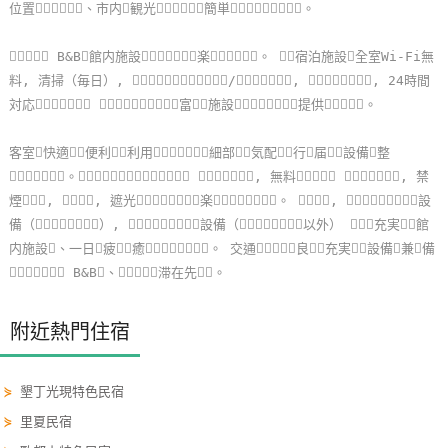
位置、市内観光簡単。
線
上
 B&B館内施設楽。 宿泊施設全室Wi-Fi無
客
料, 清掃（毎日）, /, , 24時間
服
対応 富施設提供。
客室快適便利利用細部気配行届設備整
紅
。 , 無料 , 禁
利
煙, , 遮光楽。 , 設
查
備（）, 設備（以外） 充実館
詢
内施設、一日疲癒。 交通良充実設備兼備
 B&B、滞在先。
訂
房
附近熱門住宿
Q&A
⋟
墾丁光現特色民宿
國
⋟
里夏民宿
旅