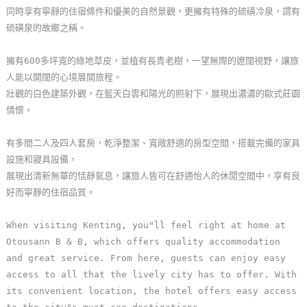
同時享有寧靜的住宿條件和優美的自然景觀，更擁有特殊的硫磺冷泉，謂有
玩
硫磺泉的故鄉之稱。
樂
地
擁有600多坪寬的綠地草皮，並植有長青老樹，一望無際的遼闊視野，讓旅
圖
人能以開闊的心境展開旅程。
壯觀的白色建築外觀，在藍天白雲和陽光的照射下，展現出濃濃的歐式莊園
顧
情懷。
客
服
有多間二人及四人套房，乾淨整潔、寬敞舒適的房型空間，搭載完備的家具
務
設施和寢具設備，
展現出清新無華的恬靜氣息，讓旅人皆可在舒適怡人的休閒空間中，享有良
顧
好而寧靜的住宿品質。
客
滿
When visiting Kenting, you"ll feel right at home at
意
Otousann B & B, which offers quality accommodation
度
and great service. From here, guests can enjoy easy
access to all that the lively city has to offer. With
its convenient location, the hotel offers easy access
訂