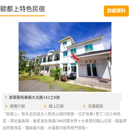
特
歐都上特色民宿
詳細資料
色
民
宿
全
球
租
車
網
紅
⫯
屏東縣恆春鎮大光路142之8號
帶
⋟
房間介紹
⋟
線上訂房
⋟
交通資訊
你
「歐都上」取名自民宿主人對其父親的敬愛，位於恆春(墾丁)白沙灣地
玩
區，鄰近貓鼻頭、後壁湖及美國CNN評鑑世界十大美景的關山日落、龍鑾潭
自然賞鳥區、瓊麻展示館、台電展示館等熱門景點。