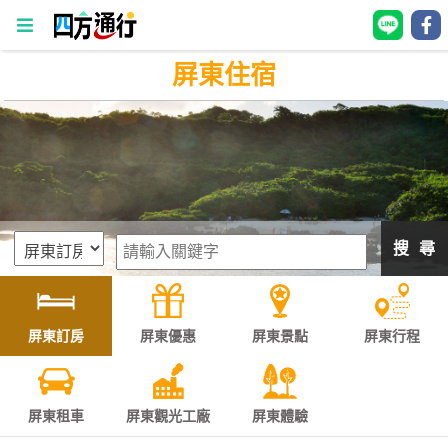
屏東住宿
四
方
通
行
訂
房
搜 尋
台
灣
訂
屏東訂房
屏東優惠
屏東景點
屏東行程
房
直接跟飯店訂房
HOT
屏東租車
屏東觀光工廠
屏東體驗