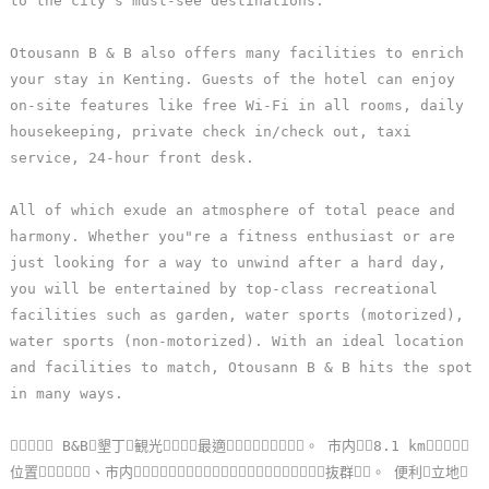
to the city"s must-see destinations.
單
管
Otousann B & B also offers many facilities to enrich
理
your stay in Kenting. Guests of the hotel can enjoy
on-site features like free Wi-Fi in all rooms, daily
housekeeping, private check in/check out, taxi
會
service, 24-hour front desk.
員
帳
All of which exude an atmosphere of total peace and
戶
harmony. Whether you"re a fitness enthusiast or are
just looking for a way to unwind after a hard day,
you will be entertained by top-class recreational
客
facilities such as garden, water sports (motorized),
服
water sports (non-motorized). With an ideal location
聯
and facilities to match, Otousann B & B hits the spot
絡
in many ways.
單
 B&B墾丁観光最適。 市内8.1 km
位置、市内抜群。 便利立地
Line