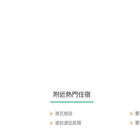
附近熱門住宿
⋟
浪花旅店
⋟
墾
⋟
波拉波拉民宿
⋟
墾