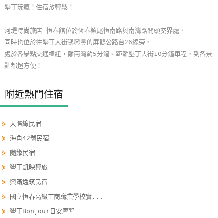
墾丁玩瘋！住宿放輕鬆！
玩
樂
河堤時尚旅店 恆春館位於恆春鎮尾恆南路與南灣路開頭交界處，
地
同時也位於往墾丁大街鵝鑾鼻的屏鵝公路台26線旁，
圖
處於各景點交通樞紐，離南灣約5分鐘、距離墾丁大街10分鐘車程，到各景
點都超方便！
顧
客
服
附近熱門住宿
務
⋟
天際線民宿
顧
⋟
海角42號民宿
客
⋟
隨緣民宿
滿
⋟
墾丁凱映輕旅
意
⋟
興滿逸筑民宿
度
⋟
國立恆春高級工商職業學校實...
⋟
墾丁Bonjour日安摩墅
訂