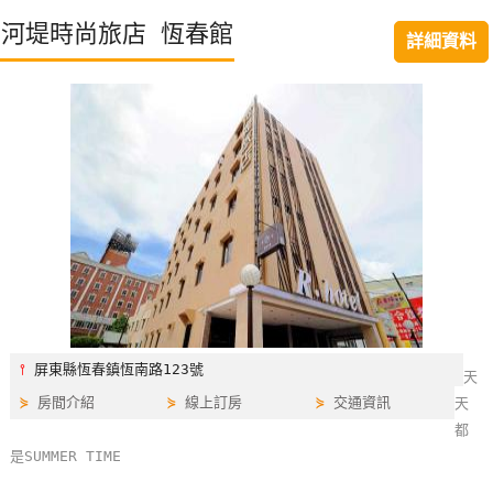
特
河堤時尚旅店 恆春館
詳細資料
色
民
宿
全
球
租
車
網
紅
⫯
屏東縣恆春鎮恆南路123號
天
帶
⋟
房間介紹
⋟
線上訂房
⋟
交通資訊
天
你
都
玩
是SUMMER TIME