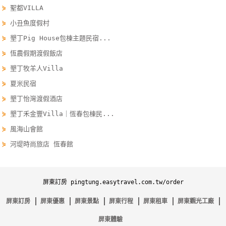
⋟
聖都VILLA
單
管
⋟
小丑魚度假村
理
⋟
墾丁Pig House包棟主題民宿...
⋟
恆農假期渡假飯店
⋟
墾丁牧羊人Villa
會
員
⋟
夏米民宿
帳
⋟
墾丁怡灣渡假酒店
戶
⋟
墾丁禾金豐Villa｜恆春包棟民...
⋟
風海山會館
客
⋟
河堤時尚旅店 恆春館
服
聯
絡
屏東訂房 pingtung.easytravel.com.tw/order
單
屏東訂房
屏東優惠
屏東景點
屏東行程
屏東租車
屏東觀光工廠
屏東體驗
Line