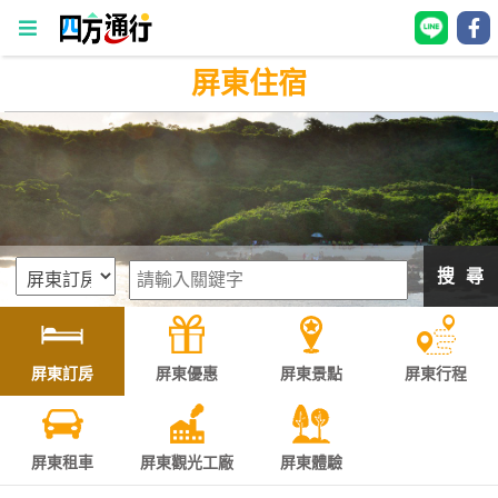
屏東住宿
四
方
通
行
訂
房
搜 尋
台
灣
訂
屏東訂房
屏東優惠
屏東景點
屏東行程
房
直接跟飯店訂房
HOT
屏東租車
屏東觀光工廠
屏東體驗